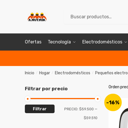
Skip
Skip
to
to
Buscar
Buscar
navigation
content
por:
Ofertas
Tecnología
Electrodomésticos
Inicio
Hogar
Electrodomésticos
Pequeños electr
/
/
/
Filtrar por precio
-16%
Filtrar
PRECIO:
$59.500
—
$59.510