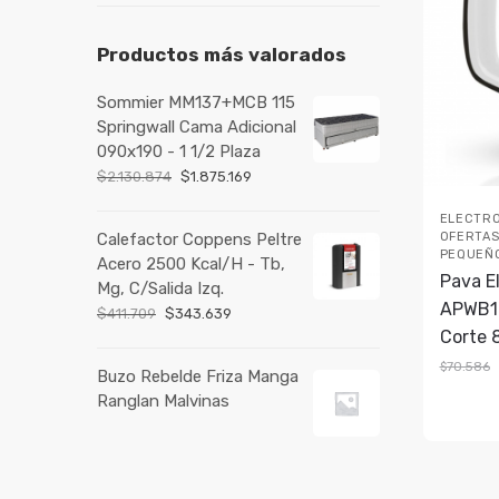
Productos más valorados
Sommier MM137+MCB 115
Springwall Cama Adicional
090x190 - 1 1/2 Plaza
$
2.130.874
$
1.875.169
ELECTR
OFERTA
Calefactor Coppens Peltre
PEQUEÑ
Acero 2500 Kcal/H - Tb,
Pava E
Mg, C/Salida Izq.
APWB18
$
411.709
$
343.639
Corte 
$
70.586
Buzo Rebelde Friza Manga
Ranglan Malvinas