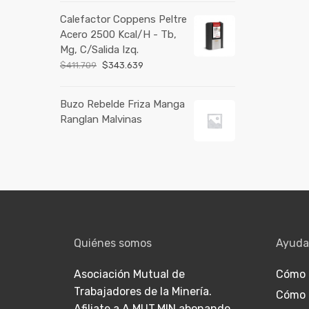
Calefactor Coppens Peltre
Acero 2500 Kcal/H - Tb,
Mg, C/Salida Izq.
$
411.709
$
343.639
Buzo Rebelde Friza Manga
Ranglan Malvinas
Quiénes somos
Ayuda
Asociación Mutual de
Cómo 
Trabajadores de la Minería.
Cómo 
Afiliate a A.MUT.MIN abonando