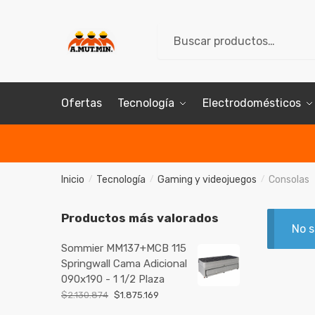
Skip
Skip
to
to
Buscar
Buscar
navigation
content
por:
Ofertas
Tecnología
Electrodomésticos
Inicio
Tecnología
Gaming y videojuegos
Consolas
/
/
/
Productos más valorados
No s
Sommier MM137+MCB 115
Springwall Cama Adicional
090x190 - 1 1/2 Plaza
$
2.130.874
$
1.875.169