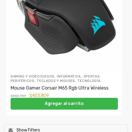
,
,
,
GAMING Y VIDEOJUEGOS
INFORMÁTICA
OFERTAS
,
,
PERIFÉRICOS
TECLADOS Y MOUSES
TECNOLOGÍA
Mouse Gamer Corsair M65 Rgb Ultra Wireless
$
403.809
$
462.749
Agregar al carrito
Show Filters