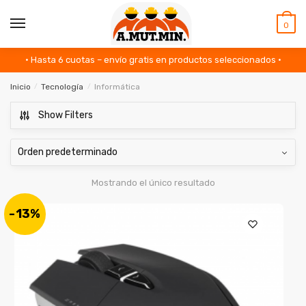
Skip
Skip
to
to
MENU
0
navigation
content
• Hasta 6 cuotas – envío gratis en productos seleccionados •
Inicio
/
Tecnología
/
Informática
Show Filters
Mostrando el único resultado
-13%