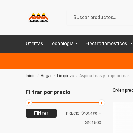
Skip
Skip
to
to
Buscar
Buscar
navigation
content
por:
Ofertas
Tecnología
Electrodomésticos
Inicio
Hogar
Limpieza
Aspiradoras y trapeadoras
/
/
/
Filtrar por precio
Filtrar
PRECIO:
$101.490
—
$101.500