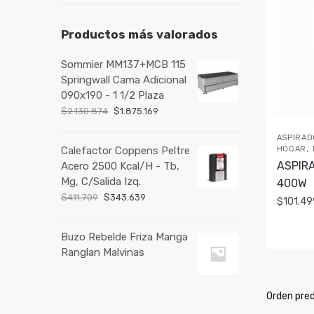
Productos más valorados
Sommier MM137+MCB 115
Springwall Cama Adicional
090x190 - 1 1/2 Plaza
$
2.130.874
$
1.875.169
ASPIRAD
,
HOGAR
Calefactor Coppens Peltre
ASPIRA
Acero 2500 Kcal/H - Tb,
Mg, C/Salida Izq.
400W
$
411.709
$
343.639
$
101.49
Buzo Rebelde Friza Manga
Ranglan Malvinas