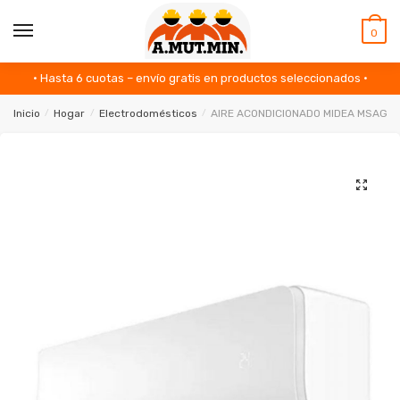
Skip
Skip
to
to
MENU
0
navigation
content
• Hasta 6 cuotas – envío gratis en productos seleccionados •
Inicio
/
Hogar
/
Electrodomésticos
/
AIRE ACONDICIONADO MIDEA MSAGF
🔍