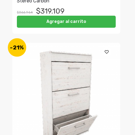
Stereo Carbon
$
319.109
$
366.964
Agregar al carrito
-21%